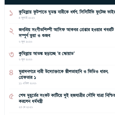
১
কুমিল্লায় ফুটপাতে ঘুমন্ত নারীকে ধর্ষণ, সিসিটিভি ফুটেজ ভাই
৪ জুলাই ২০২৬
২
জনপ্রিয় সংগীতশিল্পী আসিফ আকবর গ্রেপ্তার হওয়ার খবরটি
সম্পূর্ণ ভুয়া ও গুজব
৬ জুন ২০২৬
৩
কুমিল্লায় আতঙ্ক ছড়াচ্ছে ‘র স্কোয়াড’
৬ জুন ২০২৬
৪
মুরাদনগরে নারী উদ্যোক্তাকে শ্লীলতাহানি ও ভিডিও ধারন,
গ্রেফতার ১
১১ এপ্রিল ২০২৬
৫
শেষ মুহূর্তের সংকট কাটিয়ে দুই হজযাত্রীর সৌদি যাত্রা নিশ্চি
করলেন ধর্মমন্ত্রী
২৩ মে ২০২৬