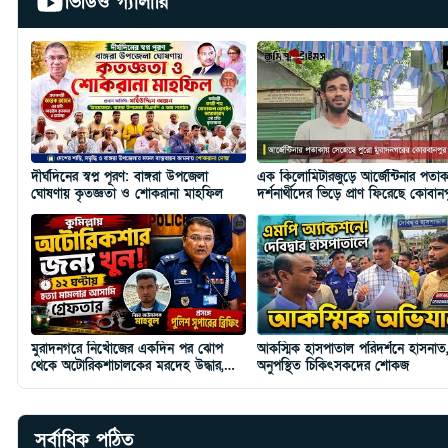
ভিডিও গ্যালারি
দীর্ঘদিনের স্বপ্ন পূরণ: বাঙ্গরা উপজেলা
এক কিলোমিটারজুড়ে আর্জেন্টিনার পতাক
ঘোষণায় কৃতজ্ঞতা ও শোকরানা মাহফিল
দর্শনার্থীদের ভিড়ে প্রাণ ফিরেছে কোবান
বাজার
মুরাদনগরে নিখোঁজের একদিন পর ঝোপ
আকস্মিক হাসপাতাল পরিদর্শনে হাসনাত
থেকে অটোরিকশাচালকের মরদেহ উদ্ধার,
অনুপস্থিত চিকিৎসকদের শোকজ
গ্রেপ্তার ১
সর্বাধিক পঠিত