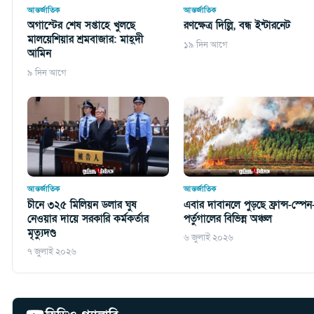
আন্তর্জাতিক
আন্তর্জাতিক
অগাস্টের শেষ সপ্তাহে খুলছে
রণক্ষেত্র দিল্লি, বন্ধ ইন্টারনেট
মালয়েশিয়ার শ্রমবাজার: মাহ্দী
১৯ দিন আগে
আমিন
৯ দিন আগে
আন্তর্জাতিক
আন্তর্জাতিক
চীনে ৩২৫ মিলিয়ন ডলার ঘুষ
এবার দাবানলে পুড়ছে ফ্রান্স-স্পেন
নেওয়ার দায়ে সরকারি কর্মকর্তার
পর্তুগালের বিভিন্ন অঞ্চল
মৃত্যুদণ্ড
৬ জুলাই ২০২৬
৭ জুলাই ২০২৬