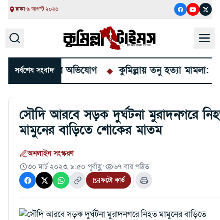
ঢাকা
•
৯ আগস্ট ২০২৬
্দ আত্মসাতের অভিযোগ
কুমিল্লায় তনু হত্যা মামলা: ফের গ্র
সর্বশেষ সংবাদ
সৌদি আরবে সড়ক দুর্ঘটনা মুরাদনগরে নি
মামুনের বাড়িতে শোকের মাতম
অনলাইন সংস্করণ
৩০ মার্চ ২০২৩, ৯:৫০ পূর্বাহ্ণ
•
৬৭ বার পঠিত
ফটো কার্ড