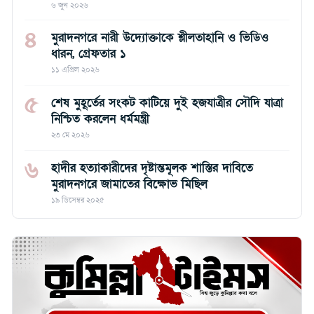
৬ জুন ২০২৬
৪
মুরাদনগরে নারী উদ্যোক্তাকে শ্লীলতাহানি ও ভিডিও
ধারন, গ্রেফতার ১
১১ এপ্রিল ২০২৬
৫
শেষ মুহূর্তের সংকট কাটিয়ে দুই হজযাত্রীর সৌদি যাত্রা
নিশ্চিত করলেন ধর্মমন্ত্রী
২৩ মে ২০২৬
৬
হাদীর হত্যাকারীদের দৃষ্টান্তমূলক শাস্তির দাবিতে
মুরাদনগরে জামাতের বিক্ষোভ মিছিল
১৯ ডিসেম্বর ২০২৫