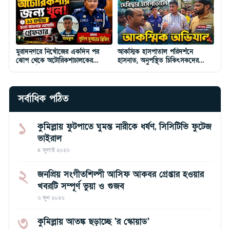
মুরাদনগরে নিখোঁজের একদিন পর
আকস্মিক হাসপাতাল পরিদর্শনে
ঝোপ থেকে অটোরিকশাচালকের
হাসনাত, অনুপস্থিত চিকিৎসকদের
মরদেহ উদ্ধার, গ্রেপ্তার ১
শোকজ
সর্বাধিক পঠিত
১
কুমিল্লায় ফুটপাতে ঘুমন্ত নারীকে ধর্ষণ, সিসিটিভি ফুটেজ
ভাইরাল
৪ জুলাই ২০২৬
২
জনপ্রিয় সংগীতশিল্পী আসিফ আকবর গ্রেপ্তার হওয়ার
খবরটি সম্পূর্ণ ভুয়া ও গুজব
৬ জুন ২০২৬
৩
কুমিল্লায় আতঙ্ক ছড়াচ্ছে ‘র স্কোয়াড’