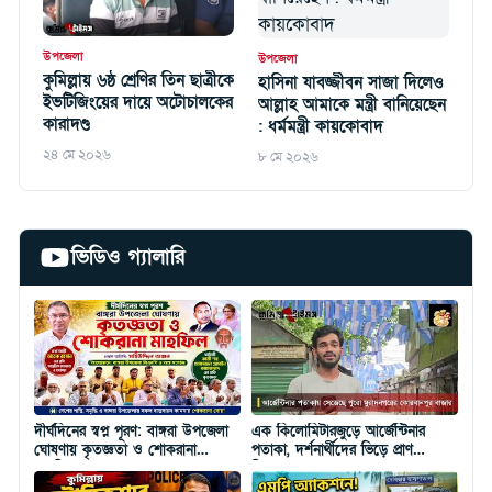
উপজেলা
উপজেলা
কুমিল্লায় ৬ষ্ঠ শ্রেণির তিন ছাত্রীকে
হাসিনা যাবজ্জীবন সাজা দিলেও
ইভটিজিংয়ের দায়ে অটোচালকের
আল্লাহ আমাকে মন্ত্রী বানিয়েছেন
কারাদণ্ড
: ধর্মমন্ত্রী কায়কোবাদ
২৪ মে ২০২৬
৮ মে ২০২৬
ভিডিও গ্যালারি
দীর্ঘদিনের স্বপ্ন পূরণ: বাঙ্গরা উপজেলা
এক কিলোমিটারজুড়ে আর্জেন্টিনার
ঘোষণায় কৃতজ্ঞতা ও শোকরানা
পতাকা, দর্শনার্থীদের ভিড়ে প্রাণ
মাহফিল
ফিরেছে কোবানপুর বাজার