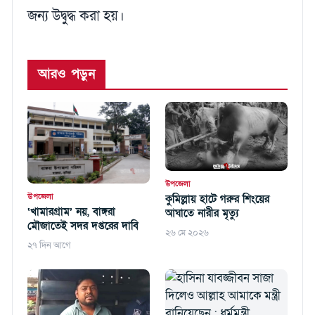
জন্য উদ্বুদ্ধ করা হয়।
আরও পড়ুন
উপজেলা
উপজেলা
কুমিল্লায় হাটে গরুর শিংয়ের
‘খামারগ্রাম’ নয়, বাঙ্গরা
আঘাতে নারীর মৃত্যু
মৌজাতেই সদর দপ্তরের দাবি
২৬ মে ২০২৬
২৭ দিন আগে