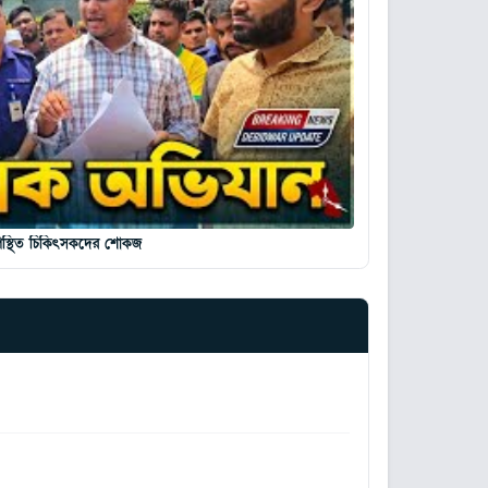
ুপস্থিত চিকিৎসকদের শোকজ