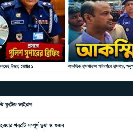
 উদ্ধার, গ্রেপ্তার ১
আকস্মিক হাসপাতাল পরিদর্শনে হাসনাত, অন
িটিভি ফুটেজ ভাইরাল
ওয়ার খবরটি সম্পূর্ণ ভুয়া ও গুজব