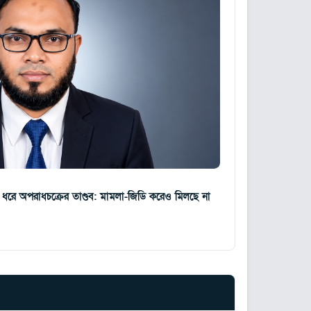
গ ধরে অপরাধচক্রের তাণ্ডব: মামলা-জিডি করেও মিলছে না