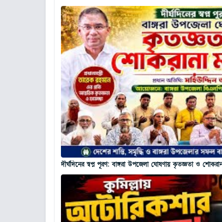
দীর্ঘদিনের স্বপ্ন পূরণ: বাঙ্গরা উপজেলা ঘোষণায় কৃতজ্ঞতা ও শোকর