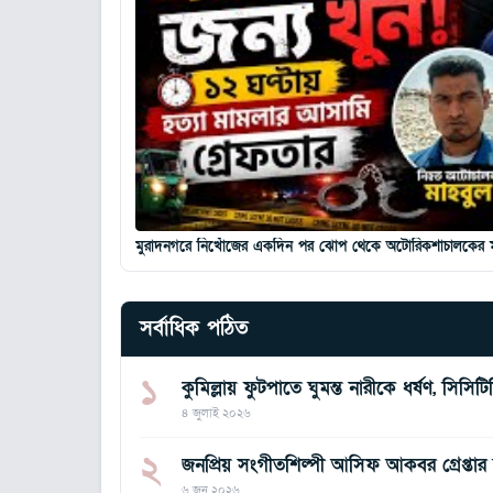
মুরাদনগরে নিখোঁজের একদিন পর ঝোপ থেকে অটোরিকশাচালকের মরদেহ
সর্বাধিক পঠিত
১
কুমিল্লায় ফুটপাতে ঘুমন্ত নারীকে ধর্ষণ, সিস
৪ জুলাই ২০২৬
২
জনপ্রিয় সংগীতশিল্পী আসিফ আকবর গ্রেপ্তার হ
৬ জুন ২০২৬