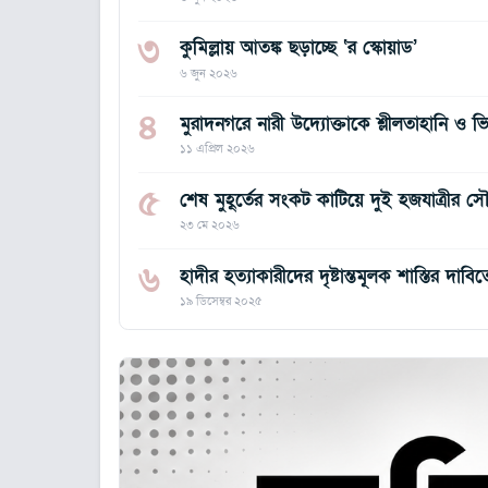
৩
কুমিল্লায় আতঙ্ক ছড়াচ্ছে ‘র স্কোয়াড’
৬ জুন ২০২৬
৪
মুরাদনগরে নারী উদ্যোক্তাকে শ্লীলতাহানি ও ভ
১১ এপ্রিল ২০২৬
৫
শেষ মুহূর্তের সংকট কাটিয়ে দুই হজযাত্রীর সৌদি 
২৩ মে ২০২৬
৬
হাদীর হত্যাকারীদের দৃষ্টান্তমূলক শাস্তির দা
১৯ ডিসেম্বর ২০২৫