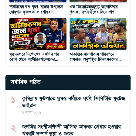
দীর্ঘদিনের স্বপ্ন পূরণ: বাঙ্গরা উপজেলা
এক কিলোমিটারজুড়ে আর্জেন্টিনার
ঘোষণায় কৃতজ্ঞতা ও শোকরানা
পতাকা, দর্শনার্থীদের ভিড়ে প্রাণ
মাহফিল
ফিরেছে কোবানপুর বাজার
মুরাদনগরে নিখোঁজের একদিন পর
আকস্মিক হাসপাতাল পরিদর্শনে
ঝোপ থেকে অটোরিকশাচালকের
হাসনাত, অনুপস্থিত চিকিৎসকদের
মরদেহ উদ্ধার, গ্রেপ্তার ১
শোকজ
সর্বাধিক পঠিত
১
কুমিল্লায় ফুটপাতে ঘুমন্ত নারীকে ধর্ষণ, সিসিটিভি ফুটেজ
ভাইরাল
৪ জুলাই ২০২৬
২
জনপ্রিয় সংগীতশিল্পী আসিফ আকবর গ্রেপ্তার হওয়ার
খবরটি সম্পূর্ণ ভুয়া ও গুজব