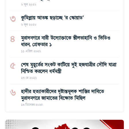
৬ জুন ২০২৬
৩
কুমিল্লায় আতঙ্ক ছড়াচ্ছে ‘র স্কোয়াড’
৬ জুন ২০২৬
৪
মুরাদনগরে নারী উদ্যোক্তাকে শ্লীলতাহানি ও ভিডিও
ধারন, গ্রেফতার ১
১১ এপ্রিল ২০২৬
৫
শেষ মুহূর্তের সংকট কাটিয়ে দুই হজযাত্রীর সৌদি যাত্রা
নিশ্চিত করলেন ধর্মমন্ত্রী
২৩ মে ২০২৬
৬
হাদীর হত্যাকারীদের দৃষ্টান্তমূলক শাস্তির দাবিতে
মুরাদনগরে জামাতের বিক্ষোভ মিছিল
১৯ ডিসেম্বর ২০২৫