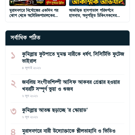
মুরাদনগরে নিখোঁজের একদিন পর
আকস্মিক হাসপাতাল পরিদর্শনে
ঝোপ থেকে অটোরিকশাচালকের
হাসনাত, অনুপস্থিত চিকিৎসকদের
মরদেহ উদ্ধার, গ্রেপ্তার ১
শোকজ
সর্বাধিক পঠিত
১
কুমিল্লায় ফুটপাতে ঘুমন্ত নারীকে ধর্ষণ, সিসিটিভি ফুটেজ
ভাইরাল
৪ জুলাই ২০২৬
২
জনপ্রিয় সংগীতশিল্পী আসিফ আকবর গ্রেপ্তার হওয়ার
খবরটি সম্পূর্ণ ভুয়া ও গুজব
৬ জুন ২০২৬
৩
কুমিল্লায় আতঙ্ক ছড়াচ্ছে ‘র স্কোয়াড’
৬ জুন ২০২৬
৪
মুরাদনগরে নারী উদ্যোক্তাকে শ্লীলতাহানি ও ভিডিও