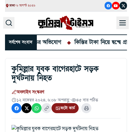
ঢাকা
•
৬ আগস্ট ২০২৬
রাদ্দ আত্মসাতের অভিযোগ
কিস্তির টাকা নিয়ে দ্বন্দ্বে গ্রাহ
সর্বশেষ সংবাদ
কুমিল্লার যুবক বাগেরহাটে সড়ক
দুর্ঘটনায় নিহত
অনলাইন সংস্করণ
১২ নভেম্বর ২০২৪, ৬:০৮ অপরাহ্ণ
•
৪৫ বার পঠিত
ফটো কার্ড